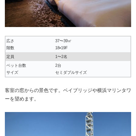
広さ
37〜39㎡
階数
18•19F
定員
1〜2名
ベット台数
2台
サイズ
セミダブルサイズ
客室の窓からの景色です。ベイブリッジや横浜マリンタワ
ーを望めます。