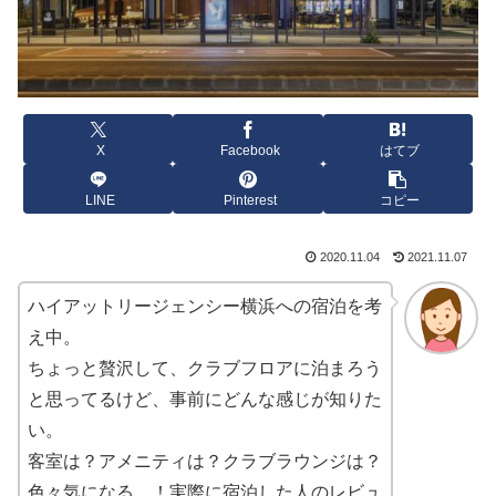
X
Facebook
はてブ
LINE
Pinterest
コピー
2020.11.04
2021.11.07
ハイアットリージェンシー横浜への宿泊を考
え中。
ちょっと贅沢して、クラブフロアに泊まろう
と思ってるけど、事前にどんな感じが知りた
い。
客室は？アメニティは？クラブラウンジは？
色々気になる…！実際に宿泊した人のレビュ