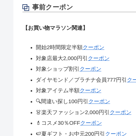
事前クーポン
【お買い物マラソン関連】
開始2時間限定半額
クーポン
対象店最大2,000円引
クーポン
対象ショップ割引
クーポン
ダイヤモンド／プラチナ会員777円引
ク
対象アイテム半額
クーポン
🔍間違い探し100円引
クーポン
👗楽天ファッション2,000円引
クーポン
💄コスメ30％OFF
クーポン
🍉夏ギフト・お中元200円引
クーポン