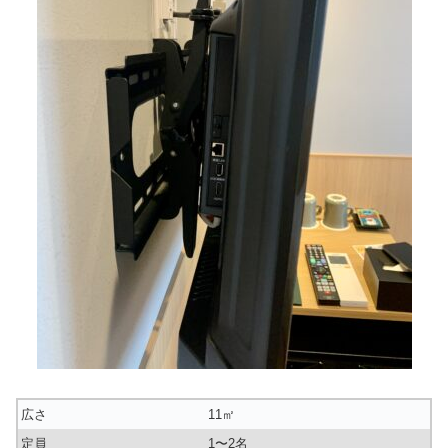
広さ
11㎡
定員
1〜2名