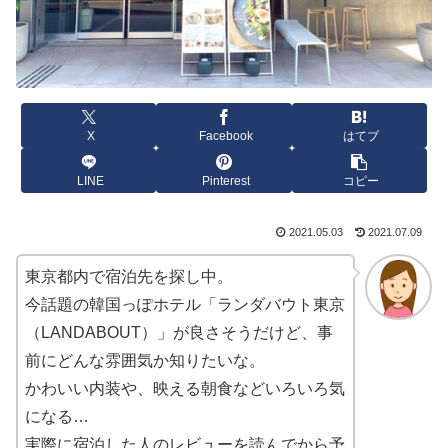
X
Facebook
はてブ
LINE
Pinterest
コピー
2021.05.03
2021.07.09
東京都内で宿泊先を探し中。
今話題の韓国っぽホテル「ランダバウト東京
（LANDABOUT）」が良さそうだけど、事
前にどんな雰囲気か知りたいな。
かわいい内装や、映える朝食などいろいろ気
になる…
実際に宿泊した人のレビューを読んでから予