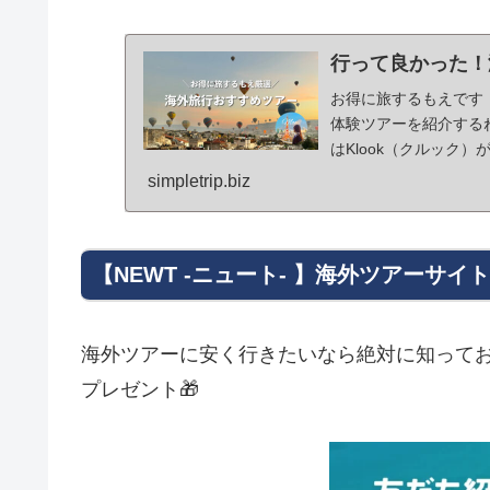
行って良かった！
お得に旅するもえです
体験ツアーを紹介する
はKlook（クルック）
ト。観光施設チ...
simpletrip.biz
【NEWT -ニュート- 】海外ツアーサイト
海外ツアーに安く行きたいなら絶対に知ってお
プレゼント🎁