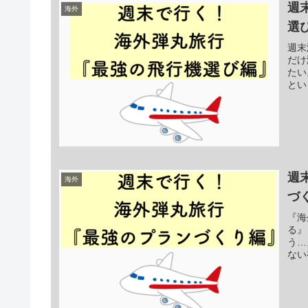
週
海外
選
週末
だけ
たい
とい
週
海外
づ
『海
る』
う…
ない