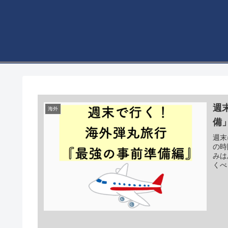
週
海外
備
週末
の時
みは
くべ