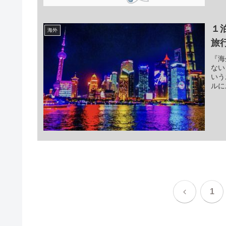
１
海外
旅
『海
ない
いう
ルに
前
1
へ